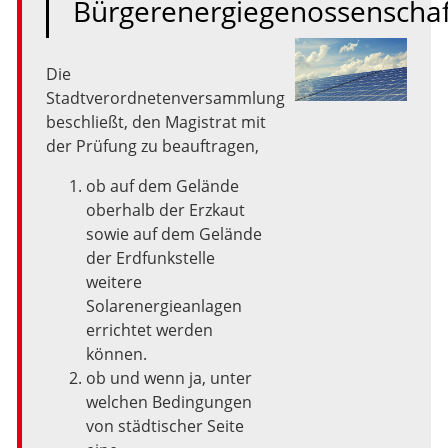
Bürgerenergiegenossenscha
Die
Stadtverordnetenversammlung
beschließt,
den
Magistrat
mit
der
Prüfung
zu
beauftragen,
ob
auf
dem
Gelände
oberhalb
der
Erzkaut
sowie
auf
dem
Gelände
der
Erdfunkstelle
weitere
Solarenergieanlagen
errichtet
werden
können.
ob
und
wenn
ja,
unter
welchen
Bedingungen
von
städtischer
Seite