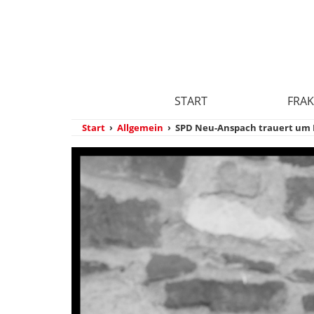
START
FRAK
Start
›
Allgemein
›
SPD Neu-Anspach trauert um 