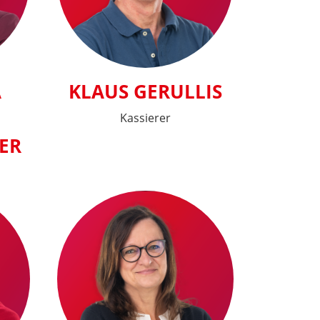
A
KLAUS GERULLIS
Kassierer
ER