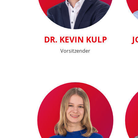
DR. KEVIN KULP
J
Vorsitzender