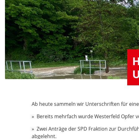
H
U
Ab heute sammeln wir Unterschriften für ein
» Bereits mehrfach wurde Westerfeld Opfer v
» Zwei Anträge der SPD Fraktion zur Durchf
abgelehnt.