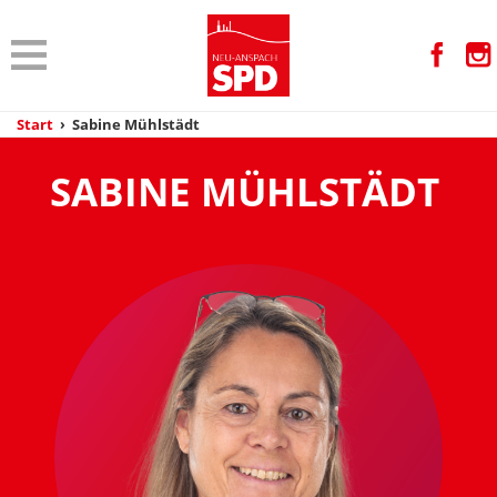
Start
›
Sabine Mühlstädt
SABINE MÜHLSTÄDT