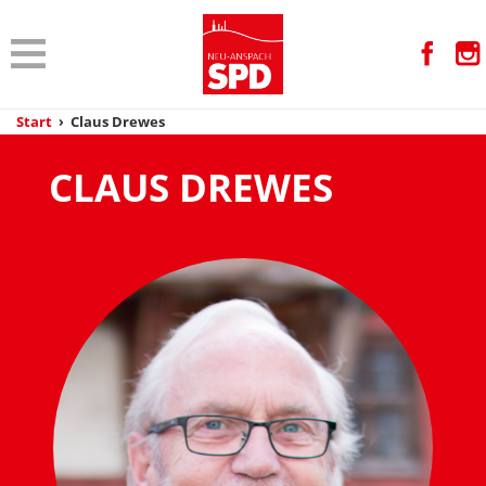
Start
›
Claus Drewes
CLAUS DREWES