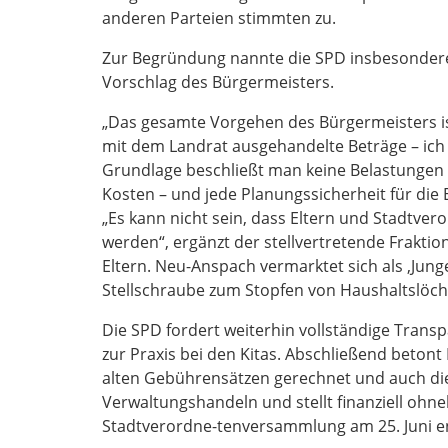
anderen Parteien stimmten zu.
Zur Begründung nannte die SPD insbesondere 
Vorschlag des Bürgermeisters.
„Das gesamte Vorgehen des Bürgermeisters i
mit dem Landrat ausgehandelte Beträge – ich 
Grundlage beschließt man keine Belastungen f
Kosten – und jede Planungssicherheit für die E
„Es kann nicht sein, dass Eltern und Stadtv
werden“, ergänzt der stellvertretende Frakti
Eltern. Neu-Anspach vermarktet sich als ‚Jung
Stellschraube zum Stopfen von Haushaltslöc
Die SPD fordert weiterhin vollständige Trans
zur Praxis bei den Kitas. Abschließend beton
alten Gebührensätzen gerechnet und auch di
Verwaltungshandeln und stellt finanziell ohne
Stadtverordne-tenversammlung am 25. Juni e