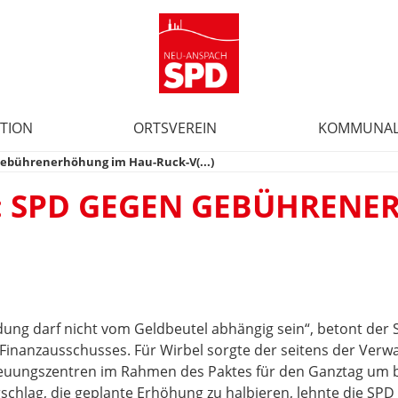
TION
ORTSVEREIN
KOMMUNAL
Gebührenerhöhung im Hau-Ruck-V(...)
: SPD GEGEN GEBÜHRENE
Bildung darf nicht vom Geldbeutel abhängig sein“, betont der
Finanzausschusses. Für Wirbel sorgte der seitens der Verwa
reuungszentren im Rahmen des Paktes für den Ganztag um bi
hlag, die geplante Erhöhung zu halbieren, lehnte die SPD 