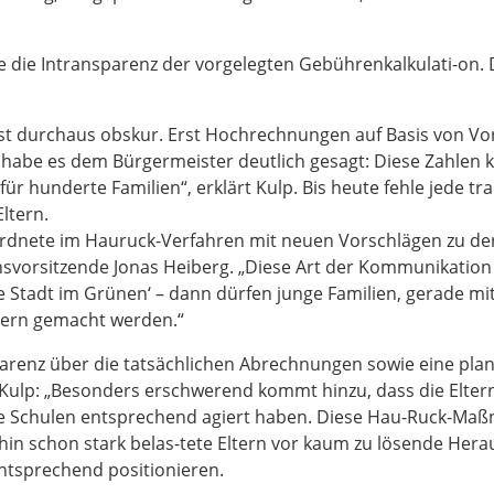
die Intransparenz der vorgelegten Gebührenkalkulati-on. 
st durchaus obskur. Erst Hochrechnungen auf Basis von Vo
habe es dem Bürgermeister deutlich gesagt: Diese Zahlen k
ür hunderte Familien“, erklärt Kulp. Bis heute fehle jede 
ltern.
erordnete im Hauruck-Verfahren mit neuen Vorschlägen zu d
onsvorsitzende Jonas Heiberg. „Diese Art der Kommunikation
e Stadt im Grünen‘ – dann dürfen junge Familien, gerade mi
hern gemacht werden.“
parenz über die tatsächlichen Abrechnungen sowie eine pla
t Kulp: „Besonders erschwerend kommt hinzu, dass die Elte
e Schulen entsprechend agiert haben. Diese Hau-Ruck-Maß
hin schon stark belas-tete Eltern vor kaum zu lösende Herau
ntsprechend positionieren.